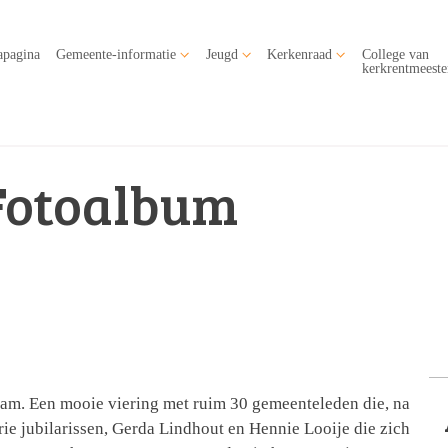
apagina
Gemeente-informatie
Jeugd
Kerkenraad
College van
kerkrentmeeste
Fotoalbum
eam. Een mooie viering met ruim 30 gemeenteleden die, na
ie jubilarissen, Gerda Lindhout en Hennie Looije die zich