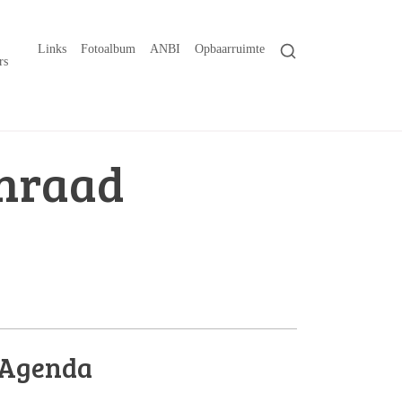
Links
Fotoalbum
ANBI
Opbaarruimte
rs
nraad
Agenda