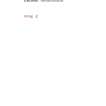
Locatie:
Hemelsblauw
terug