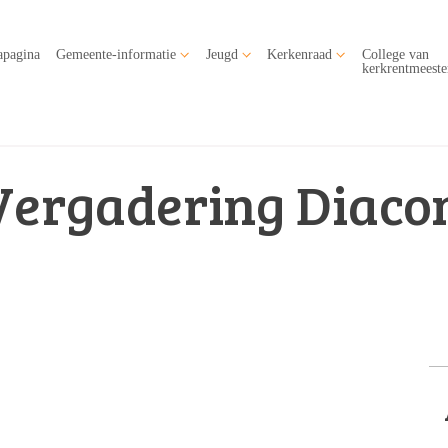
apagina
Gemeente-informatie
Jeugd
Kerkenraad
College van
kerkrentmeeste
Vergadering Diaco