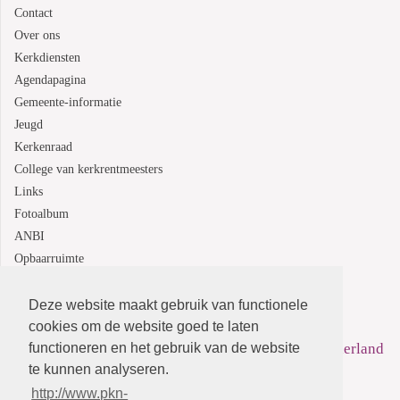
Contact
Over ons
Kerkdiensten
Agendapagina
Gemeente-informatie
Jeugd
Kerkenraad
College van kerkrentmeesters
Links
Fotoalbum
ANBI
Opbaarruimte
Deze website maakt gebruik van functionele
Protestantsekerk.net is een samenwerking tussen de
cookies om de website goed te laten
functioneren en het gebruik van de website
dienstenorganisatie van de
Protestantse Kerk in Nederland
te kunnen analyseren.
en
Human Content Mediaproducties B.V.
http://www.pkn-