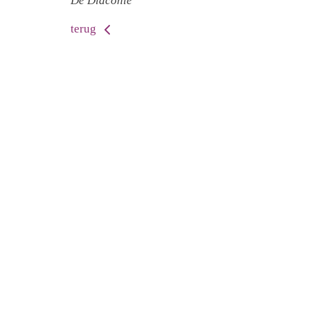
De Diaconie
terug