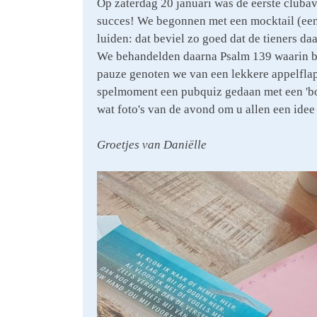
Op zaterdag 20 januari was de eerste cluba
succes! We begonnen met een mocktail (een 
luiden: dat beviel zo goed dat de tieners da
We behandelden daarna Psalm 139 waarin bes
pauze genoten we van een lekkere appelflap
spelmoment een pubquiz gedaan met een 'borr
wat foto's van de avond om u allen een idee
Groetjes van Daniëlle