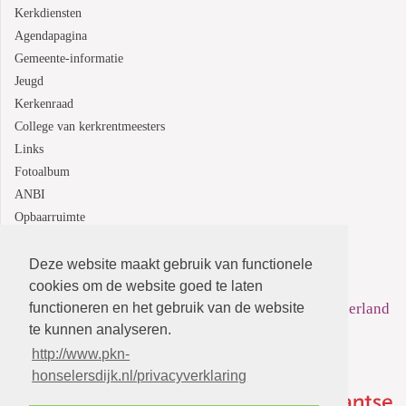
Kerkdiensten
Agendapagina
Gemeente-informatie
Jeugd
Kerkenraad
College van kerkrentmeesters
Links
Fotoalbum
ANBI
Opbaarruimte
Deze website maakt gebruik van functionele
Protestantsekerk.net is een samenwerking tussen de
cookies om de website goed te laten
functioneren en het gebruik van de website
dienstenorganisatie van de
Protestantse Kerk in Nederland
te kunnen analyseren.
en
Human Content Mediaproducties B.V.
http://www.pkn-
honselersdijk.nl/privacyverklaring