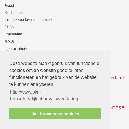
Jeugd
Kerkenraad
College van kerkrentmeesters
Links
Fotoalbum
ANBI
Opbaarruimte
Deze website maakt gebruik van functionele
Protestantsekerk.net is een samenwerking tussen de
cookies om de website goed te laten
functioneren en het gebruik van de website
dienstenorganisatie van de
Protestantse Kerk in Nederland
te kunnen analyseren.
en
Human Content Mediaproducties B.V.
http://www.pkn-
honselersdijk.nl/privacyverklaring
Ja, ik accepteer cookies