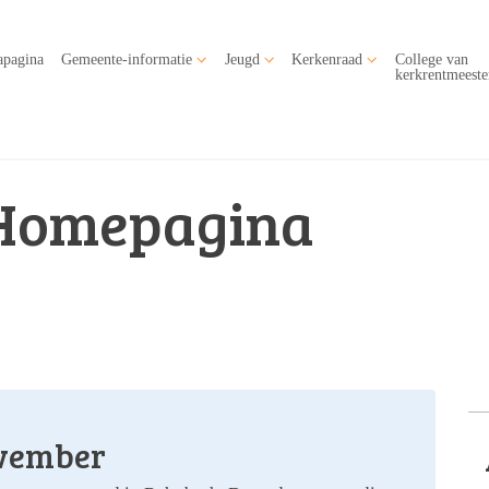
apagina
Gemeente-informatie
Jeugd
Kerkenraad
College van
kerkrentmeeste
Homepagina
vember