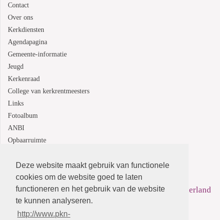
Contact
Over ons
Kerkdiensten
Agendapagina
Gemeente-informatie
Jeugd
Kerkenraad
College van kerkrentmeesters
Links
Fotoalbum
ANBI
Opbaarruimte
Deze website maakt gebruik van functionele
Protestantsekerk.net is een samenwerking tussen de
cookies om de website goed te laten
functioneren en het gebruik van de website
dienstenorganisatie van de
Protestantse Kerk in Nederland
te kunnen analyseren.
en
Human Content Mediaproducties B.V.
http://www.pkn-