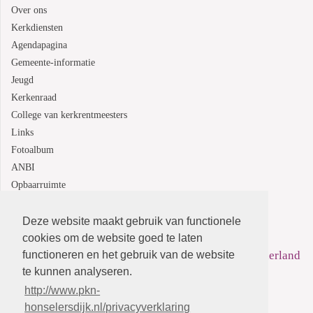
Over ons
Kerkdiensten
Agendapagina
Gemeente-informatie
Jeugd
Kerkenraad
College van kerkrentmeesters
Links
Fotoalbum
ANBI
Opbaarruimte
Deze website maakt gebruik van functionele
Protestantsekerk.net is een samenwerking tussen de
cookies om de website goed te laten
functioneren en het gebruik van de website
dienstenorganisatie van de
Protestantse Kerk in Nederland
te kunnen analyseren.
en
Human Content Mediaproducties B.V.
http://www.pkn-
honselersdijk.nl/privacyverklaring