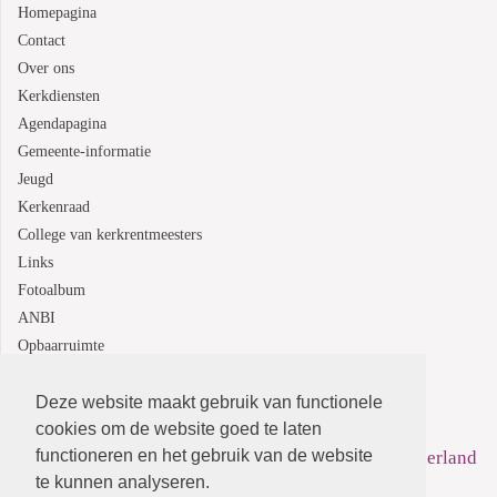
Homepagina
Contact
Over ons
Kerkdiensten
Agendapagina
Gemeente-informatie
Jeugd
Kerkenraad
College van kerkrentmeesters
Links
Fotoalbum
ANBI
Opbaarruimte
Deze website maakt gebruik van functionele
Protestantsekerk.net is een samenwerking tussen de
cookies om de website goed te laten
functioneren en het gebruik van de website
dienstenorganisatie van de
Protestantse Kerk in Nederland
te kunnen analyseren.
en
Human Content Mediaproducties B.V.