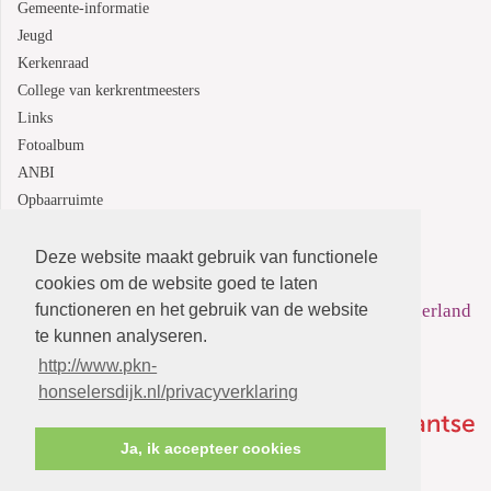
Gemeente-informatie
Jeugd
Kerkenraad
College van kerkrentmeesters
Links
Fotoalbum
ANBI
Opbaarruimte
Deze website maakt gebruik van functionele
Protestantsekerk.net is een samenwerking tussen de
cookies om de website goed te laten
functioneren en het gebruik van de website
dienstenorganisatie van de
Protestantse Kerk in Nederland
te kunnen analyseren.
en
Human Content Mediaproducties B.V.
http://www.pkn-
honselersdijk.nl/privacyverklaring
Ja, ik accepteer cookies