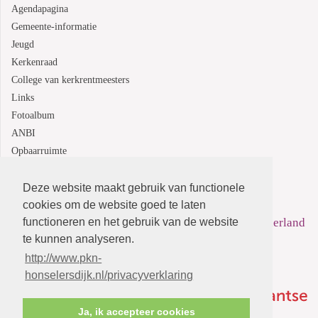
Agendapagina
Gemeente-informatie
Jeugd
Kerkenraad
College van kerkrentmeesters
Links
Fotoalbum
ANBI
Opbaarruimte
Deze website maakt gebruik van functionele
Protestantsekerk.net is een samenwerking tussen de
cookies om de website goed te laten
functioneren en het gebruik van de website
dienstenorganisatie van de
Protestantse Kerk in Nederland
te kunnen analyseren.
en
Human Content Mediaproducties B.V.
http://www.pkn-
honselersdijk.nl/privacyverklaring
Ja, ik accepteer cookies