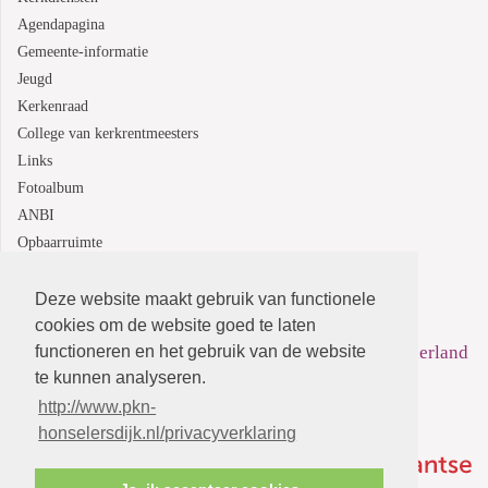
Agendapagina
Gemeente-informatie
Jeugd
Kerkenraad
College van kerkrentmeesters
Links
Fotoalbum
ANBI
Opbaarruimte
Deze website maakt gebruik van functionele
Protestantsekerk.net is een samenwerking tussen de
cookies om de website goed te laten
functioneren en het gebruik van de website
dienstenorganisatie van de
Protestantse Kerk in Nederland
te kunnen analyseren.
en
Human Content Mediaproducties B.V.
http://www.pkn-
honselersdijk.nl/privacyverklaring