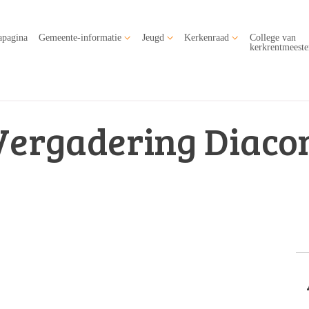
apagina
Gemeente-informatie
Jeugd
Kerkenraad
College van
kerkrentmeeste
Vergadering Diaco